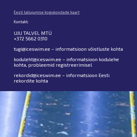
Eesti taliujumise kogukondade kaart
Kontakt:
UJU TALVEL MTÜ
+372 5662 0310
tugi@iceswim.ee – informatsioon võistluste kohta
koduleht@iceswim.ee – informatsioon kodulehe
kohta, probleemid registreerimisel
rekordid@iceswim.ee – informatsioon Eesti
rekordite kohta