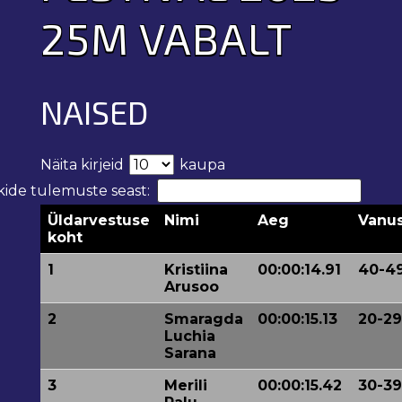
25M VABALT
NAISED
Näita kirjeid
kaupa
ikide tulemuste seast:
Üldarvestuse
Nimi
Aeg
Vanu
koht
1
Kristiina
00:00:14.91
40-4
Arusoo
2
Smaragda
00:00:15.13
20-29
Luchia
Sarana
3
Merili
00:00:15.42
30-39