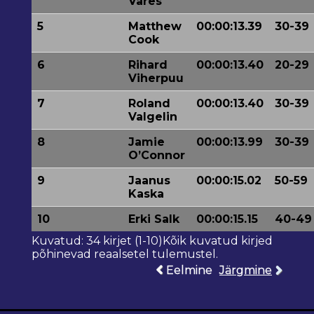
Vares
5
Matthew
00:00:13.39
30-39
Cook
6
Rihard
00:00:13.40
20-29
Viherpuu
7
Roland
00:00:13.40
30-39
Valgelin
8
Jamie
00:00:13.99
30-39
O’Connor
9
Jaanus
00:00:15.02
50-59
Kaska
10
Erki Salk
00:00:15.15
40-49
Kuvatud: 34 kirjet (1-10)Kõik kuvatud kirjed
põhinevad reaalsetel tulemustel.
Eelmine
Järgmine